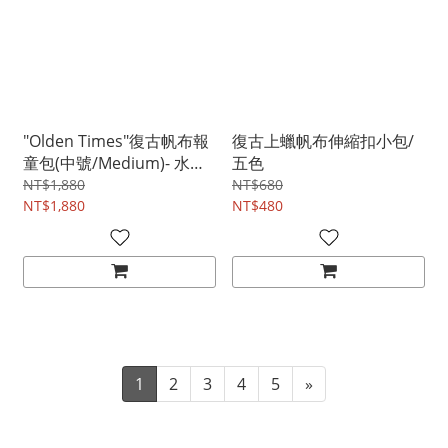
"Olden Times"復古帆布報
復古上蠟帆布伸縮扣小包/
童包(中號/Medium)- 水洗
五色
棕咖
NT$1,880
NT$680
NT$1,880
NT$480
1
2
3
4
5
»