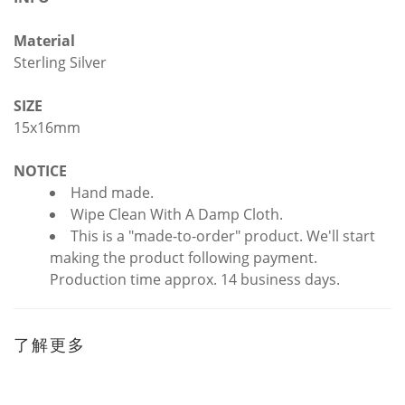
Material
Sterling Silver
SIZE
15x16mm
NOTICE
Hand made.
Wipe Clean With A Damp Cloth.
This is a "made-to-order" product. We'll start
making the product following payment.
Production time approx. 14 business days.
了解更多