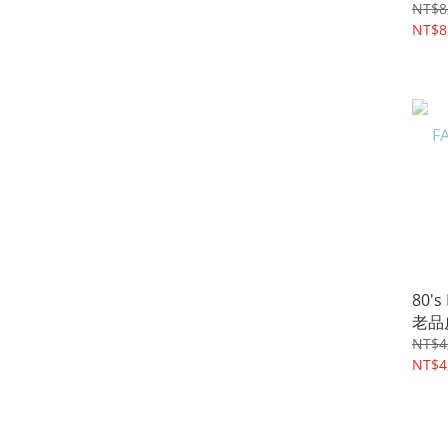
NT$8
NT$8
80's
老品
NT$4
NT$4