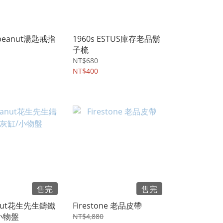
peanut湯匙戒指
1960s ESTUS庫存老品鬍
子梳
NT$680
NT$400
售完
售完
anut花生先生鑄鐵
Firestone 老品皮帶
小物盤
NT$4,880