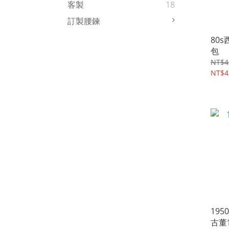
客製
18
訂製腰鍊
80
包
NT$4
NT$4
195
古董