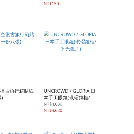
 Works Vol.2】
NT$150
復古旅行箱貼紙
UNCROWD / GLORIA 日
)
本手工眼鏡(玳瑁鏡框/平
光鏡片)
NT$4,680
NT$4,680