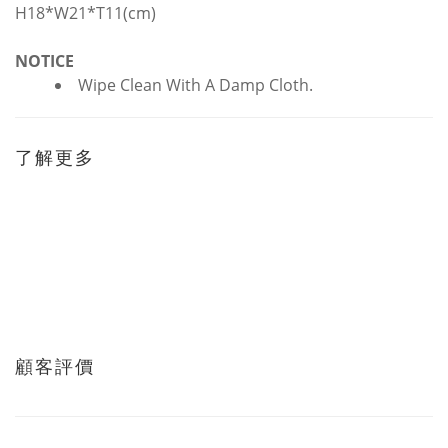
H18*W21*T11(cm)
NOTICE
Wipe Clean With A Damp Cloth.
了解更多
顧客評價