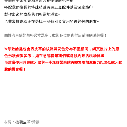
整體軟中帶挺是相當適合用作鑰匙包使用
搭配我們擅長的特殊精緻黃銅五金配件以及深度烙印
製作出來的成品我們相當地滿意~
也非常推薦給正在尋找一款特別又實用的鑰匙包的朋友~
由於汽車鑰匙規格尺寸眾多，歡迎各位到直營店鋪預約試裝喔！
※
每款鑰匙包會因皮革的紋路與花色分布不盡相同，網頁照片上的顏
色形狀僅供參考，如在意請聯繫我們或是預約來店現場挑選
※建議使用時在螺牙處剪一小塊膠帶來貼再轉緊增加摩擦力以降低螺牙鬆
脫的機會喔！
材質：
/黃銅
植鞣皮革