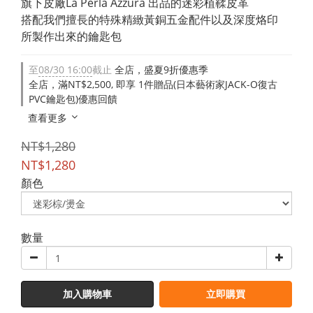
旗下皮廠La Perla Azzura 出品的迷彩植鞣皮革
搭配我們擅長的特殊精緻黃銅五金配件以及深度烙印
所製作出來的鑰匙包
至
08/30 16:00
截止
全店，盛夏9折優惠季
全店，滿NT$2,500, 即享 1件贈品(日本藝術家JACK-O復古
PVC鑰匙包)優惠回饋
查看更多
NT$1,280
NT$1,280
顏色
數量
加入購物車
立即購買