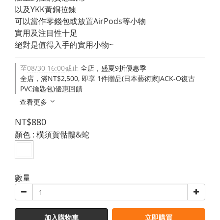
以及YKK黃銅拉鍊
可以當作零錢包或放置AirPods等小物
實用及注目性十足
絕對是值得入手的實用小物~
至
08/30 16:00
截止
全店，盛夏9折優惠季
全店，滿NT$2,500, 即享 1件贈品(日本藝術家JACK-O復古
PVC鑰匙包)優惠回饋
查看更多
NT$880
顏色
: 橫須賀骷髏&蛇
數量
加入購物車
立即購買