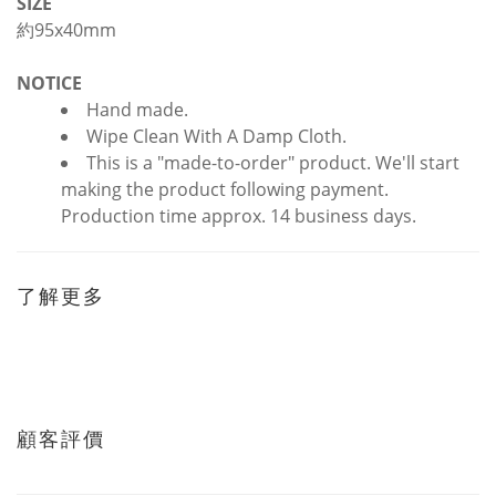
SIZE
約95x40mm
NOTICE
Hand made.
Wipe Clean With A Damp Cloth.
This is a "made-to-order" product. We'll start
making the product following payment.
Production time approx. 14 business days.
了解更多
顧客評價