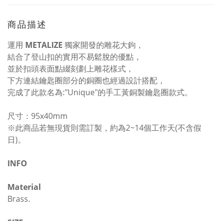
商品描述
運用
METALIZE
獨家開發的雕花大鉤，
結合了登山扣的實用不易鬆脫的優點，
並於扣頭表面點綴刻劃上雕花樣式，
下方連結鑰匙圈部分的銅圈也經過設計搭配，
完成了此款名為:"Unique"的手工黃銅製鑰匙圈款式。
尺寸：95x40mm
※此商品若無現貨則需訂製，約為2~14個工作天(不含假
日)。
INFO
Material
Brass.