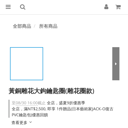
全部商品
所有商品
黃銅雕花大鉤鑰匙圈(雕花圈款)
至
08/30 16:00
截止
全店，盛夏9折優惠季
全店，滿NT$2,500, 即享 1件贈品(日本藝術家JACK-O復古
PVC鑰匙包)優惠回饋
查看更多