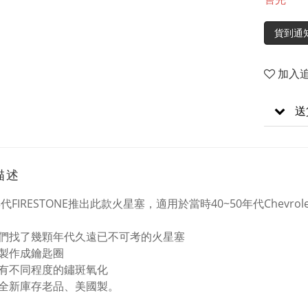
貨到通
加入
送
描述
年代FIRESTONE推出此款火星塞，適用於當時40~50年代Chevrol
們找了幾顆年代久遠已不可考的火星塞
製作成鑰匙圈
有不同程度的鏽斑氧化
全新庫存老品、美國製。