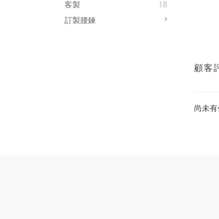
客製
18
訂製腰鍊
顧客
尚未有