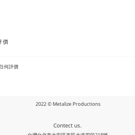
評價
任何評價
2022 © Metalize Productions
Contect us.