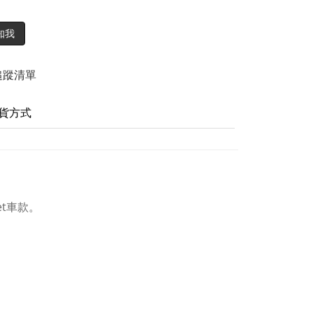
知我
追蹤清單
貨方式
et車款。