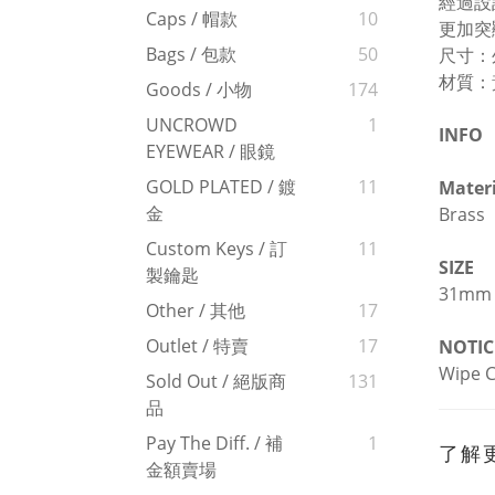
經過設
Caps / 帽款
10
更加突
Bags / 包款
50
尺寸：外
材質：黃
Goods / 小物
174
UNCROWD
1
INFO
EYEWEAR / 眼鏡
GOLD PLATED / 鍍
11
Materi
金
Brass
Custom Keys / 訂
11
SIZE
製鑰匙
31mm
Other / 其他
17
Outlet / 特賣
17
NOTIC
Wipe C
Sold Out / 絕版商
131
品
Pay The Diff. / 補
1
了解
金額賣場