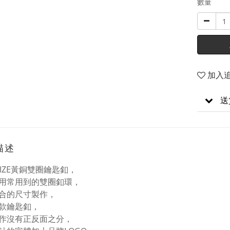
數量
加入
送
描述
LIZE黃銅雙圈鑰匙釦，
用常用到的雙圈釦環，
合的尺寸製作，
款鑰匙釦，
作沒有正反面之分，