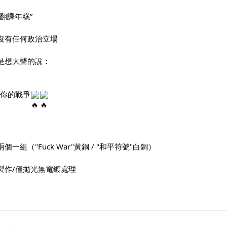
”翻譯年糕”
沒有任何政治立場
是想大聲的說：
你的戰爭
個一組（"Fuck War"黃銅 / "和平符號"白銅）
製作/僅拋光無電鍍處理