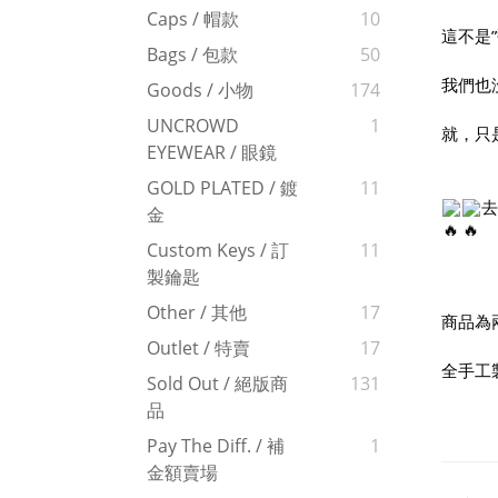
Caps / 帽款
10
這不是
Bags / 包款
50
我們也
Goods / 小物
174
UNCROWD
1
就，只
EYEWEAR / 眼鏡
GOLD PLATED / 鍍
11
去
金
Custom Keys / 訂
11
製鑰匙
Other / 其他
17
商品為兩
Outlet / 特賣
17
全手工
Sold Out / 絕版商
131
品
Pay The Diff. / 補
1
金額賣場