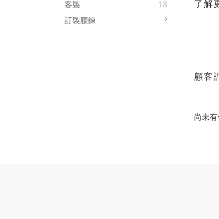
了解
客製
18
訂製腰鍊
顧客
尚未有