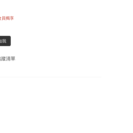
會員獨享
知我
追蹤清單