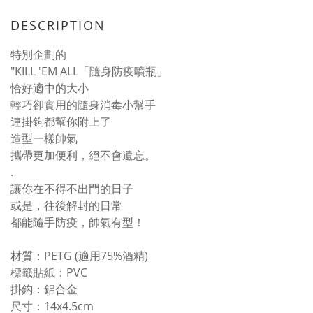
DESCRIPTION
特別企劃的
"KILL 'EM ALL「隨身防疫噴瓶」
恰好適中的大小
輕巧卻實用的隨身消毒小幫手
連掛鉤都幫你附上了
造型一樣帥氣
攜帶更加便利，絕不會遺忘。
.
讓你在不得不出門的日子
或是，往後解封的日常
都能隨手防疫，帥氣有型！
材質：PETG (適用75%酒精)
標籤貼紙：PVC
掛鈎：鋁合金
尺寸：14x4.5cm