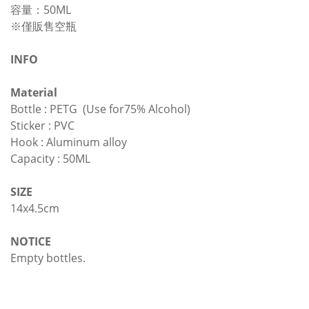
容量：50ML
※僅販售空瓶
INFO
Material
Bottle : PETG (Use for75% Alcohol)
Sticker : PVC
Hook : Aluminum alloy
Capacity : 50ML
SIZE
14x4.5cm
NOTICE
Empty bottles.