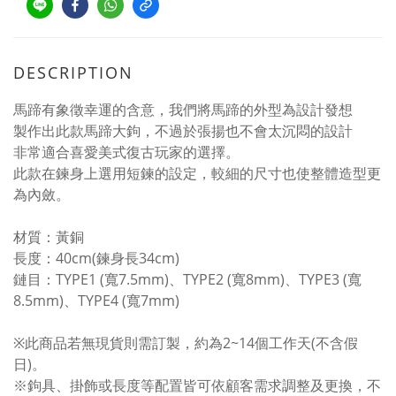
DESCRIPTION
馬蹄有象徵幸運的含意，我們將馬蹄的外型為設計發想
製作出此款馬蹄大鉤，不過於張揚也不會太沉悶的設計
非常適合喜愛美式復古玩家的選擇。
此款在鍊身上選用短鍊的設定，較細的尺寸也使整體造型更
為內斂。
材質：黃銅
長度：40cm(鍊身長34cm)
鏈目：TYPE1 (寬7.5mm)、TYPE2 (寬8mm)、TYPE3 (寬
8.5mm)、TYPE4 (寬7mm)
※此商品若無現貨則需訂製，約為2~14個工作天(不含假
日)。
※鉤具、掛飾或長度等配置皆可依顧客需求調整及更換，不