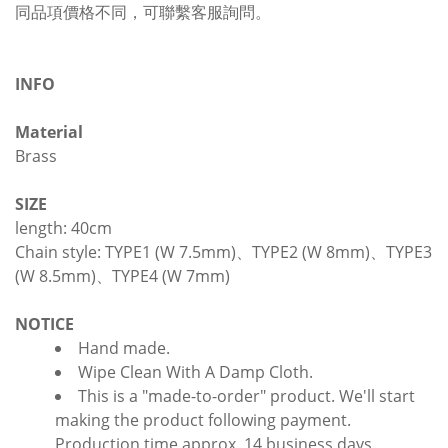
同品項價格不同，可聯繫客服詢問。
INFO
Material
Brass
SIZE
length: 40cm
Chain style: TYPE1 (W 7.5mm)、TYPE2 (W 8mm)、TYPE3
(W 8.5mm)、TYPE4 (W 7mm)
NOTICE
Hand made.
Wipe Clean With A Damp Cloth.
This is a "made-to-order" product. We'll start
making the product following payment.
Production time approx. 14 business days.