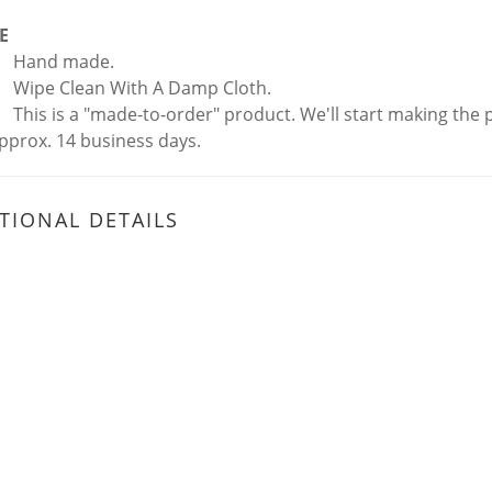
E
Hand made.
Wipe Clean With A Damp Cloth.
This is a "made-to-order" product. We'll start making the
pprox. 14 business days.
TIONAL DETAILS