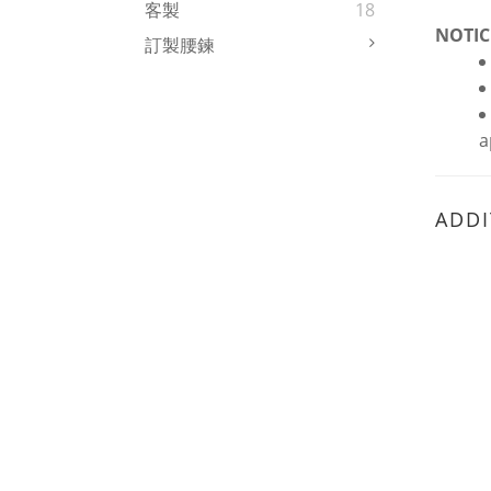
客製
18
NOTIC
訂製腰鍊
a
ADDI