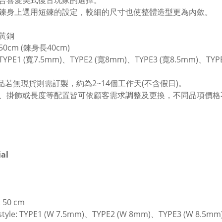
合喜愛美式復古玩家的選擇。
鍊身上選用短鍊的設定，較細的尺寸也使整體造型更為內斂。
黃銅
0cm (鍊身長40cm)
PE1 (寬7.5mm)、TYPE2 (寬8mm)、TYPE3 (寬8.5mm)、TYP
品若無現貨則需訂製，約為2~14個工作天(不含假日)。
、掛飾或長度等配置皆可依顧客需求調整及更換，不同品項價格
al
: 50 cm
 style: TYPE1 (W 7.5mm)、TYPE2 (W 8mm)、TYPE3 (W 8.5m