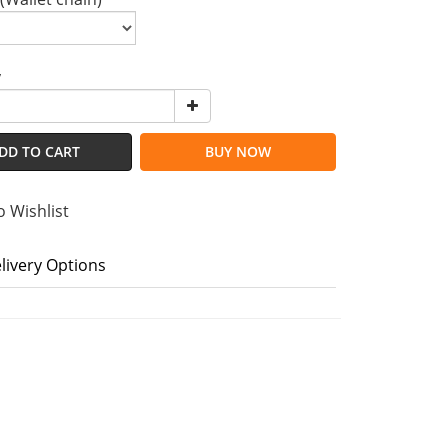
y
DD TO CART
BUY NOW
o Wishlist
livery Options