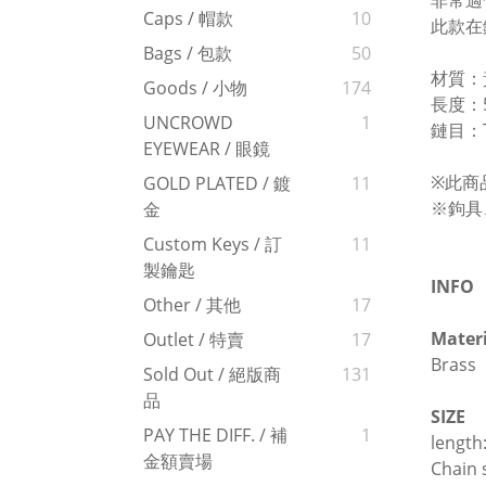
非常適
Caps / 帽款
10
此款在
Bags / 包款
50
材質：
Goods / 小物
174
長度：5
UNCROWD
1
鏈目：TY
EYEWEAR / 眼鏡
※此商
GOLD PLATED / 鍍
11
※鉤具
金
Custom Keys / 訂
11
製鑰匙
INFO
Other / 其他
17
Materi
Outlet / 特賣
17
Brass
Sold Out / 絕版商
131
品
SIZE
PAY THE DIFF. / 補
1
length
金額賣場
Chain