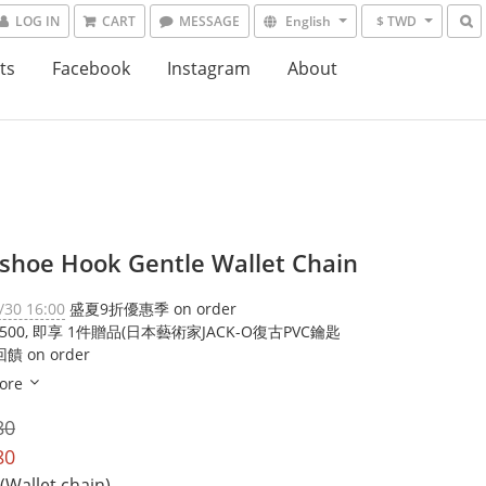
LOG IN
CART
MESSAGE
English
$ TWD
ts
Facebook
Instagram
About
shoe Hook Gentle Wallet Chain
/30 16:00
盛夏9折優惠季 on order
,500, 即享 1件贈品(日本藝術家JACK-O復古PVC鑰匙
饋 on order
ore
80
80
allet chain)