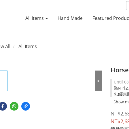
All Items
Hand Made
Featured Produc
ew All
All Items
Horse
Until
08
滿NT$2
包)優惠回
Show m
NT$2,6
NT$2,6
鍊身款式(W