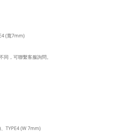
E4 (寬7mm)
不同，可聯繫客服詢問。
m)、TYPE4 (W 7mm)