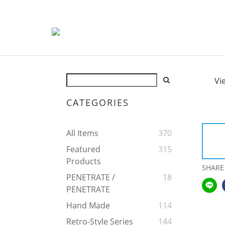
Vi
CATEGORIES
All Items
370
Featured
315
Products
SHARE
PENETRATE /
18
PENETRATE
Hand Made
114
Retro-Style Series
144