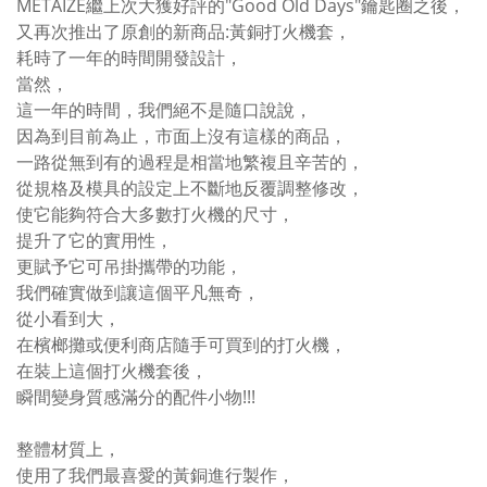
METAIZE繼上次大獲好評的"Good Old Days"鑰匙圈之後，
又再次推出了原創的新商品:黃銅打火機套，
耗時了一年的時間開發設計，
當然，
這一年的時間，我們絕不是隨口說說，
因為到目前為止，市面上沒有這樣的商品，
一路從無到有的過程是相當地繁複且辛苦的，
從規格及模具的設定上不斷地反覆調整修改，
使它能夠符合大多數打火機的尺寸，
提升了它的實用性，
更賦予它可吊掛攜帶的功能，
我們確實做到讓這個平凡無奇，
從小看到大，
在檳榔攤或便利商店隨手可買到的打火機，
在裝上這個打火機套後，
瞬間變身質感滿分的配件小物!!!
整體材質上，
使用了我們最喜愛的黃銅進行製作，