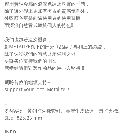
運用黃銅金屬的溫潤色調及厚實的手感，
除了讓外觀上更加有復古的質感氛圍外，
外觀顏色更是能隨使用者的使用習慣，
而深淺自然養成屬於個人的特色!!!
我們也趁著這次機會，
對METALIZE旗下的部分商品做了專利上的認證，
除了保護我們的智慧財產權利之外，
更讓各位支持我們的朋友，
感受到我們對製作商品的用心與堅持!!!
期盼各位的繼續支持~
support your local Metalize!!!
--
※內容物：黃銅打火機套x1、專屬牛皮紙盒、無打火機。
Size : 82 x 25 mm
INFO