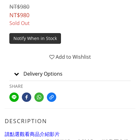
NT$980
NT$980
Sold Out
Notify When in Stock
Add to Wishlist
Delivery Options
SHARE
DESCRIPTION
請點選觀看商品介紹影片