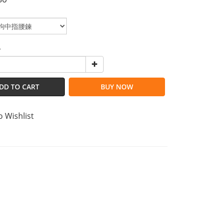
y
DD TO CART
BUY NOW
o Wishlist