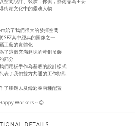
以空間設計、裝潢，傢俱，藝術品為主要
港街頭文化中的靈魂人物
om給了我們很大的發揮空間
將SFZ其中經典的圖像之一
屬工藝的實體化
為了這個充滿趣味的黃銅吊飾
的部分
我們用板手作為基底的設計樣式
代表了我們雙方共通的工作類型
作了腰鏈以及鑰匙圈兩種配置
 Happy Workers～😊
TIONAL DETAILS