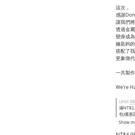
這次，
感謝Do
讓我們將
透過金屬
變身成為
鑰匙鉤的
搭配了我
更象徵代
一共製作
We’re H
Until
08
滿NT$2
包)優惠回
Show m
NT$4,0