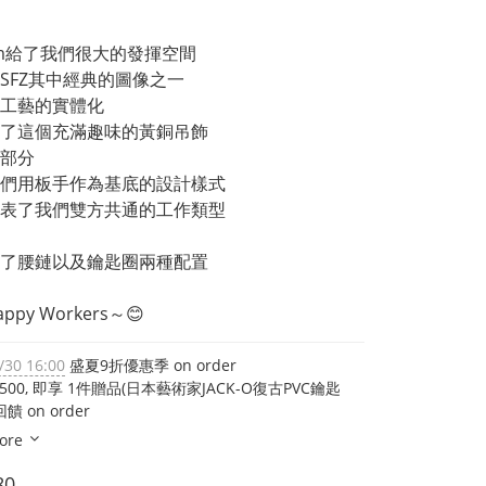
m給了我們很大的發揮空間
SFZ其中經典的圖像之一
工藝的實體化
了這個充滿趣味的黃銅吊飾
部分
們用板手作為基底的設計樣式
表了我們雙方共通的工作類型
了腰鏈以及鑰匙圈兩種配置
appy Workers～😊
/30 16:00
盛夏9折優惠季 on order
,500, 即享 1件贈品(日本藝術家JACK-O復古PVC鑰匙
饋 on order
ore
80