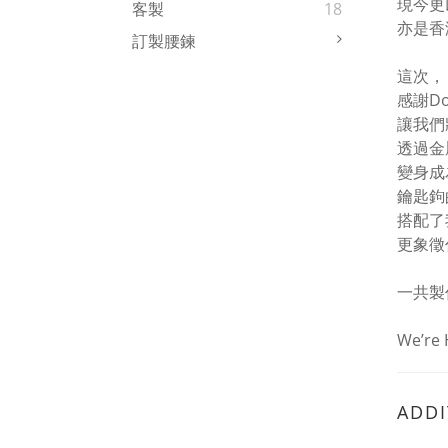
現今更
客製
18
亦是香
訂製腰鍊
這次，
感謝D
讓我們
透過金
變身成
鑰匙鉤
搭配了
更象徵
一共製
We’re
ADDI